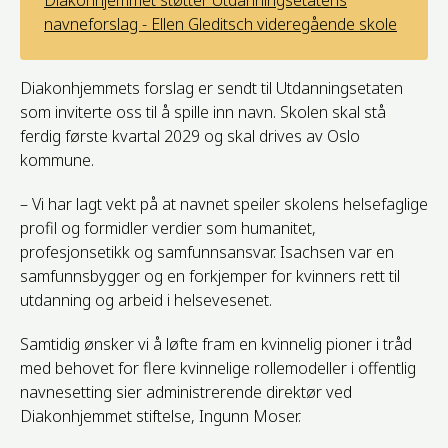
navneforslag - Ellen Gleditsch videregående skole
Diakonhjemmets forslag er sendt til Utdanningsetaten
som inviterte oss til å spille inn navn. Skolen skal stå
ferdig første kvartal 2029 og skal drives av Oslo
kommune.
– Vi har lagt vekt på at navnet speiler skolens helsefaglige
profil og formidler verdier som humanitet,
profesjonsetikk og samfunnsansvar. Isachsen var en
samfunnsbygger og en forkjemper for kvinners rett til
utdanning og arbeid i helsevesenet.
Samtidig ønsker vi å løfte fram en kvinnelig pioner i tråd
med behovet for flere kvinnelige rollemodeller i offentlig
navnesetting sier administrerende direktør ved
Diakonhjemmet stiftelse, Ingunn Moser.