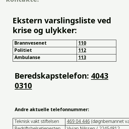
Ekstern varslingsliste ved
krise og ulykker:
Brannvesenet
110
Politiet
112
Ambulanse
113
Beredskapstelefon:
4043
0310
Andre aktuelle telefonnummer:
Teknisk vakt stiftelsen
469 04 446
(døgnbemannet vak
Bedriftshelsetjenesten
Vivian Nilssen /
22454812