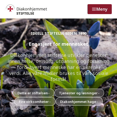
Meny
IDEELL STIFTELSE SIDEN 1890
Engasjert for mennesket
Diakonhjemmet stiftelse utvikler tjenester
innen helse, omsorg, utdanning og forskning
— fordi hvert menneske har en ukrenkelig
verdi. Alle våre midler brukes til vårt sosiale
formål.
Dette er stiftelsen
Tjenester og løsninger
→
→
Fire virksomheter
Diakonhjemmet hage
→
→