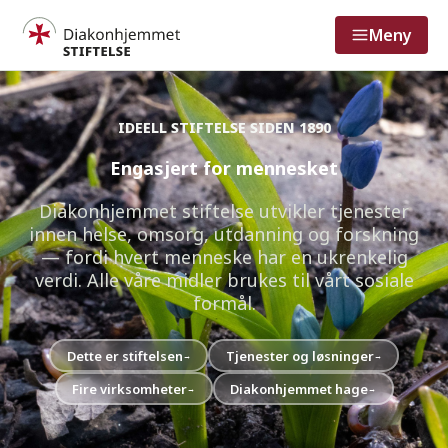
Meny
IDEELL STIFTELSE SIDEN 1890
Engasjert for mennesket
Diakonhjemmet stiftelse utvikler tjenester
innen helse, omsorg, utdanning og forskning
— fordi hvert menneske har en ukrenkelig
verdi. Alle våre midler brukes til vårt sosiale
formål.
Dette er stiftelsen
Tjenester og løsninger
→
→
Fire virksomheter
Diakonhjemmet hage
→
→